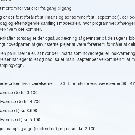
timer/emner varierer fra gang til gang.
 er der fest (forårsfest i marts og sensommerfest i september), der 
ddag og efterfølgende samling i mødesalen, hvor programmet afhænger
ker/hvem der kommer.
enkaffen torsdag er der også udtrækning af gevinster på de i ugens løb 
ngt hovedparten af gevinsterne plejer at være foræret til formålet af de
len på kurserne er, at hvor der i marts som hovedregel er indkvartering
relser har eget toilet og bad, så er man i september velkommen til at 
ampingvogn.
elle priser, hvor værelserne 1 - 23 (L) er større end værelserne 39 - 47
ærelse (S) kr. 3.100
værelse (S) kr. 4.700
ærelse (L) kr. 3.500
værelse (L) kr. 5.100
egen campingvogn (september) pr. person kr. 2.100