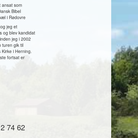
et ansat som
Dansk Bibel
pæl i Rødovre
og jeg et
us og blev kandidat
 inden jeg i 2002
turen gik til
Kirke i Herning.
ste fortsat er
12 74 62