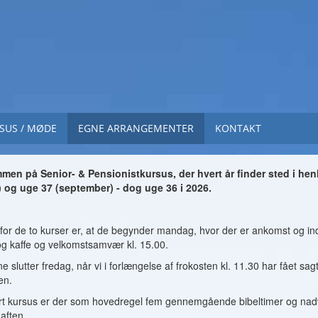
SUS / MØDE
EGNE ARRANGEMENTER
KONTAKT
men på Senior- & Pensionistkursus, der hvert år finder sted i he
) og uge 37 (september) - dog uge 36 i 2026.
for de to kurser er, at de begynder mandag, hvor der er ankomst og indk
og kaffe og velkomstsamvær kl. 15.00.
e slutter fredag, når vi i forlængelse af frokosten kl. 11.30 har fået sagt
en.
rt kursus er der som hovedregel fem gennemgående bibeltimer og nad
 aften.