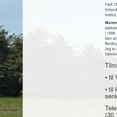
Født 19
forkynd
Institu
Morten
sabbats
i 1998.
blev an
Bording
Jeg er 
hjemm
Tilm
• ti
• ti
sen
Tele
(30 