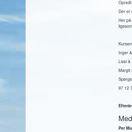
Opredt 
Der er 
Her på 
ligesom
Kurser
Inger 
Lissi &
Margit
Spørgsm
97 12 7
Efterå
Med
Per M