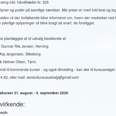
seng inkl. håndklæder kr. 325
dyner og puder på samtlige værelser. Alle priser er med fuld kost og log
siden vil der fortløbende blive informeret om, hvem der medvirker ve
 yderlige oplysninger vil blive bragt så snart, de foreligger.
ne planlægges af et udvalg bestående af
& Gunnar Riis Jensen, Herning
 Kaj Jørgensen, Silkeborg
 & Helmer Olsen, Tarm
ål til kommende kurser - og også tilmelding - kan ske til kursusvalget 
4 62, eller mail:
seniorkursusudvalg@gmail.com
rskurset 31. august - 4. september 2026
virkende:
unch: