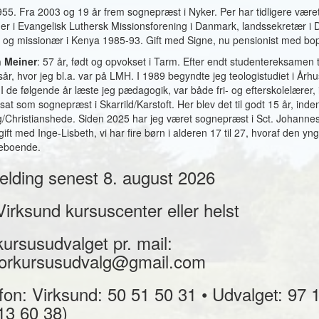
55. Fra 2003 og 19 år frem sognepræst i Nyker. Per har tidligere vær
er i Evangelisk Luthersk Missionsforening i Danmark, landssekretær i 
t, og missionær i Kenya 1985-93. Gift med Signe, nu pensionist med bo
 Meiner
: 57 år, født og opvokset i Tarm. Efter endt studentereksamen t
år, hvor jeg bl.a. var på LMH. I 1989 begyndte jeg teologistudiet i Årh
 I de følgende år læste jeg pædagogik, var både fri- og efterskolelærer,
sat som sognepræst i Skarrild/Karstoft. Her blev det til godt 15 år, inden 
/Christianshede. Siden 2025 har jeg været sognepræst i Sct. Johannes 
gift med Inge-Lisbeth, vi har fire børn i alderen 17 til 27, hvoraf den yng
eboende.
elding senest 8. august 2026
l Virksund kursuscenter eller helst
l kursusudvalget pr. mail:
iorkursusudvalg@gmail.com
fon: Virksund: 50 51 50 31 • Udvalget: 97 
13 60 38)