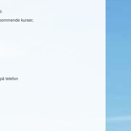
i.
d kommende kurser,
på telefon