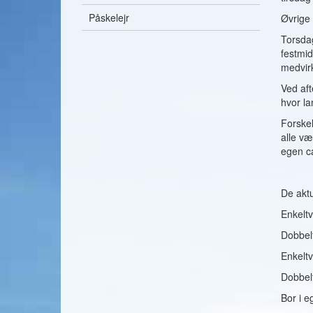
Påskelejr
Øvrige 
Torsdag
festmi
medvir
Ved aft
hvor la
Forskel
alle væ
egen c
De aktu
Enkeltv
Dobbelt
Enkeltv
Dobbelt
Bor i 