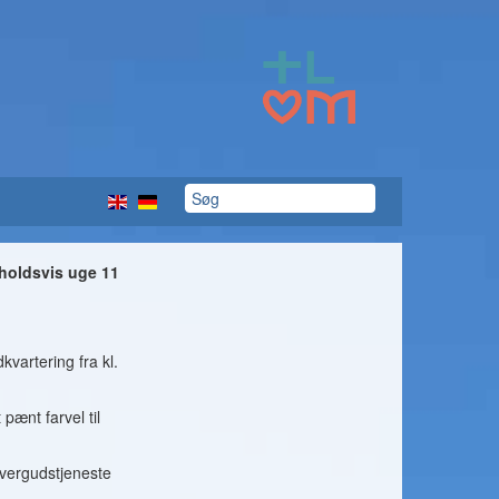
nholdsvis uge 11
vartering fra kl.
 pænt farvel til
vergudstjeneste