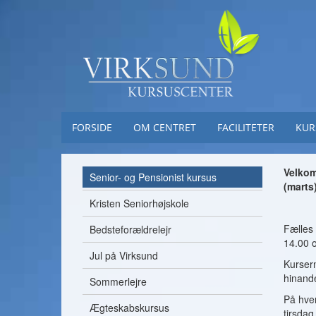
FORSIDE
OM CENTRET
FACILITETER
KUR
Velkom
Senior- og Pensionist kursus
(marts
Kristen Seniorhøjskole
Fælles 
Bedsteforældrelejr
14.00 
Jul på Virksund
Kursern
hinand
Sommerlejre
På hve
Ægteskabskursus
tirsdag