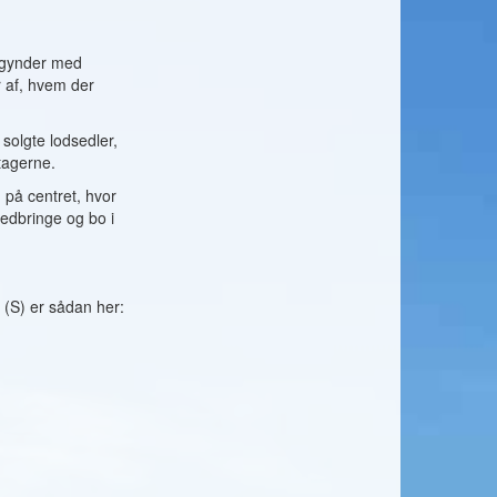
begynder med
 af, hvem der
solgte lodsedler,
ltagerne.
 på centret, hvor
medbringe og bo i
 (S) er sådan her: