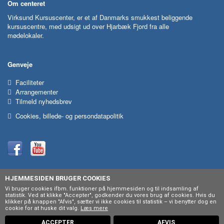
Om centeret
Virksund Kursuscenter, er et af Danmarks smukkest beliggende
kursuscentre, med udsigt ud over Hjarbæk Fjord fra alle
mødelokaler.
Genveje
Faciliteter
Arrangementer
Tilmeld nyhedsbrev
Cookies, billede- og persondatapolitik
HJEMMESIDEN BRUGER COOKIES
Vi bruger cookies ifbm. funktioner på hjemmesiden og til indsamling af
statistik. Ved at klikke "Accepter", godkender du vores brug af cookies. Hvis du
klikker på knappen "Afvis", sætter vi ikke cookies til statistik – vi benytter dog en
cookie for at huske dit valg.
Læs mere
Powered by Søgaard & Co.