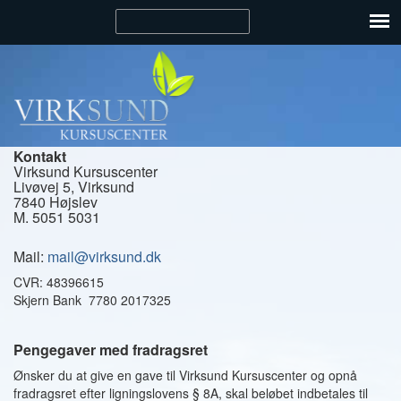
Kontakt
Virksund Kursuscenter
Livøvej 5, Virksund
7840 Højslev
M. 5051 5031
Mail:
mail@virksund.dk
CVR: 48396615
Skjern Bank 7780 2017325
Pengegaver med fradragsret
Ønsker du at give en gave til Virksund Kursuscenter og opnå
fradragsret efter ligningslovens § 8A, skal beløbet indbetales til