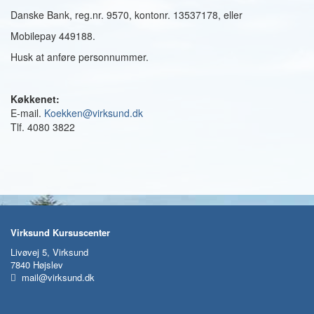
Danske Bank, reg.nr. 9570, kontonr. 13537178, eller
Mobilepay 449188.
Husk at anføre personnummer.
Køkkenet:
E-mail.
K
oekken@virksund.dk
Tlf. 4080 3822
Virksund Kursuscenter
Livøvej 5, Virksund
7840 Højslev
mail@virksund.dk