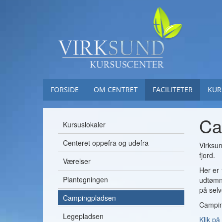
FORSIDE
OM CENTRET
FACILITETER
KUR
Ca
Kursuslokaler
Centeret oppefra og udefra
Virksu
fjord.
Værelser
Her er 
Plantegningen
udtømni
på selv
Campingpladsen
Camping
Legepladsen
Klik på 