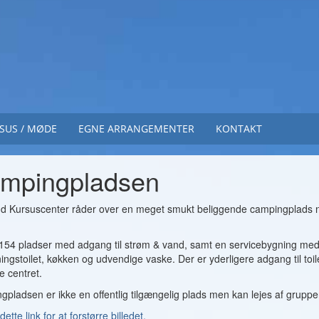
SUS / MØDE
EGNE ARRANGEMENTER
KONTAKT
mpingpladsen
nd Kursuscenter råder over en meget smukt beliggende campingplads n
154 pladser med adgang til strøm & vand, samt en servicebygning med t
ngstoilet, køkken og udvendige vaske. Der er yderligere adgang til toi
e centret.
pladsen er ikke en offentlig tilgængelig plads men kan lejes af grupper
dette link for at forstørre billedet.